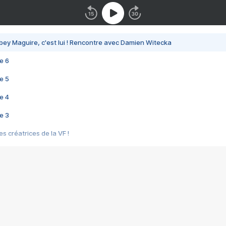
bey Maguire, c'est lui ! Rencontre avec Damien Witecka
e 6
e 5
e 4
e 3
s créatrices de la VF !
e 2
e 1
e Mektoub My Love arrive enfin ! Rencontre avec Shaïn Boumedine et Sal
i : après Toni en famille
elle réalise le bouleversant Dites lui que je l'aime