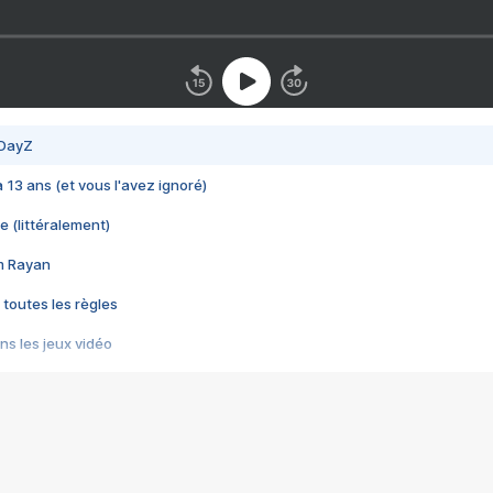
 DayZ
 a 13 ans (et vous l'avez ignoré)
e (littéralement)
im Rayan
 toutes les règles
s les jeux vidéo
us choquant de Rockstar ? - Le scandale BULLY
e plus moche de Steam
du RÊVE tourne au CAUCHEMAR