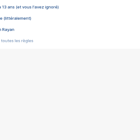
 a 13 ans (et vous l'avez ignoré)
e (littéralement)
im Rayan
 toutes les règles
s les jeux vidéo
us choquant de Rockstar ? - Le scandale BULLY
e plus moche de Steam
du RÊVE tourne au CAUCHEMAR
pendant 8 heures
it… à tort
umiliés par un jeu vidéo
ire - Final Fantasy 8