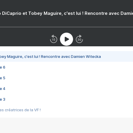
 DiCaprio et Tobey Maguire, c'est lui ! Rencontre avec Dam
bey Maguire, c'est lui ! Rencontre avec Damien Witecka
e 6
e 5
e 4
e 3
s créatrices de la VF !
e 2
e 1