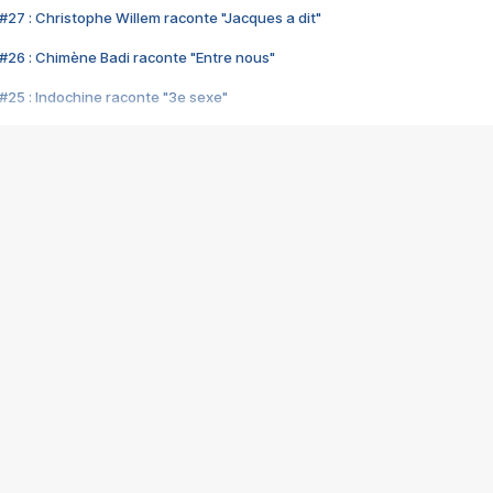
#27 : Christophe Willem raconte "Jacques a dit"
#26 : Chimène Badi raconte "Entre nous"
#25 : Indochine raconte "3e sexe"
#24 : Zaho raconte "C'est chelou"
#23 : Patrick Bruel raconte "Au café des délices"
#22 : Kyo raconte "Le chemin"
#21 : Nolwenn Leroy raconte "Cassé"
#20 : Patrick Hernandez raconte "Born to be alive"
#19 : Lorie raconte "Près de moi"
#18 : Michael Jones raconte "A nos actes manqués" (avec Jean-Jacque
#17 : Khaled raconte "Aïcha"
#16 : Corneille raconte "Parce qu'on vient de loin"