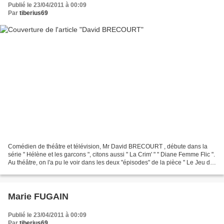
Publié le 23/04/2011 à 00:09
Par
tiberius69
Comédien de théâtre et télévision, Mr David BRECOURT , débute dans la
série " Hélène et les garcons ", citons aussi " La Crim' " " Diane Femme Flic ".
Au théâtre, on l'a pu le voir dans les deux "épisodes" de la pièce " Le Jeu de
la vérité ".
Marie FUGAIN
Publié le 23/04/2011 à 00:09
Par
tiberius69