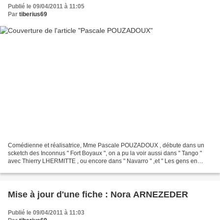
Publié le 09/04/2011 à 11:05
Par
tiberius69
Comédienne et réalisatrice, Mme Pascale POUZADOUX , débute dans un
scketch des Inconnus " Fort Boyaux ", on a pu la voir aussi dans " Tango "
avec Thierry LHERMITTE , ou encore dans " Navarro " ,et " Les gens en
maillot de bains...", avec Gad ELMALEH...
Mise à jour d'une fiche : Nora ARNEZEDER
Publié le 09/04/2011 à 11:03