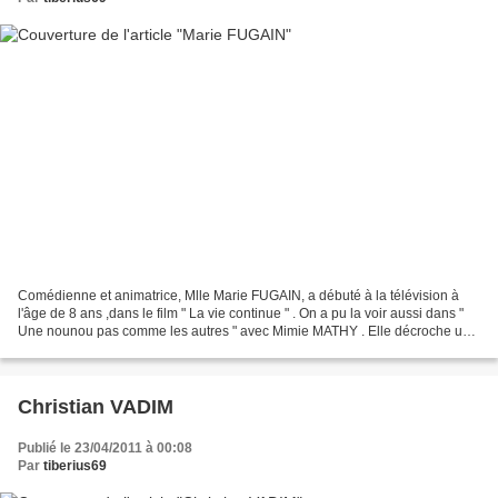
Comédienne et animatrice, Mlle Marie FUGAIN, a débuté à la télévision à
l'âge de 8 ans ,dans le film " La vie continue " . On a pu la voir aussi dans "
Une nounou pas comme les autres " avec Mimie MATHY . Elle décroche un
r^le dans la série " Navarro"...
Christian VADIM
Publié le 23/04/2011 à 00:08
Par
tiberius69