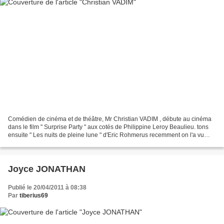
Comédien de cinéma et de théâtre, Mr Christian VADIM , débute au cinéma
dans le film " Surprise Party " aux cotés de Philippine Leroy Beaulieu. tons
ensuite " Les nuits de pleine lune " d'Eric Rohmerus recemment on l'a vu
dans " Rien que du bonheur "...
Joyce JONATHAN
Publié le 20/04/2011 à 08:38
Par
tiberius69