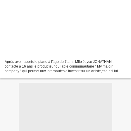
Après avoir appris le piano à l'âge de 7 ans, Mlle Joyce JONATHAN ,
contacte à 16 ans le producteur du lable communautaire " My majoir
company " qui permet aux internautes d'investir sur un artiste,et ainsi lui
permettre d'enregistrer un premier album....