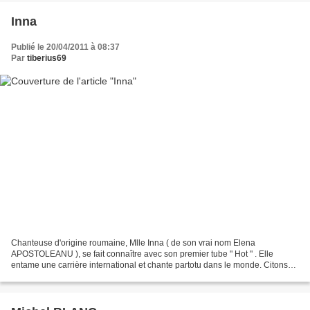
Inna
Publié le 20/04/2011 à 08:37
Par
tiberius69
Chanteuse d'origine roumaine, Mlle Inna ( de son vrai nom Elena
APOSTOLEANU ), se fait connaître avec son premier tube " Hot " . Elle
entame une carrière international et chante partotu dans le monde. Citons
également les chansons " Déjà Vu ", " Amazing"...