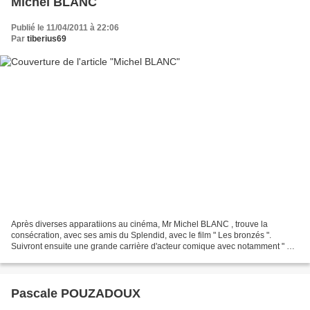
Michel BLANC
Publié le 11/04/2011 à 22:06
Par
tiberius69
Après diverses apparatiions au cinéma, Mr Michel BLANC , trouve la
consécration, avec ses amis du Splendid, avec le film " Les bronzés ".
Suivront ensuite une grande carrière d'acteur comique avec notamment " Ma
femme s'appelle reviens ", " Viens chez...
Pascale POUZADOUX