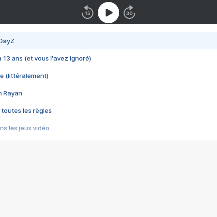
 DayZ
 a 13 ans (et vous l'avez ignoré)
e (littéralement)
im Rayan
 toutes les règles
s les jeux vidéo
us choquant de Rockstar ? - Le scandale BULLY
e plus moche de Steam
du RÊVE tourne au CAUCHEMAR
pendant 8 heures
it… à tort