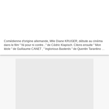
Comédienne d'origine allemande, Mlle Diane KRUGER, débute au cinéma
dans le film " Ni pour ni contre..." de Cédric Klapisch. Citons ensuite " Mon
Idole " de Guillaume CANET , " Inglorious Basterds " de Quentin Tarantino (
en cours... )