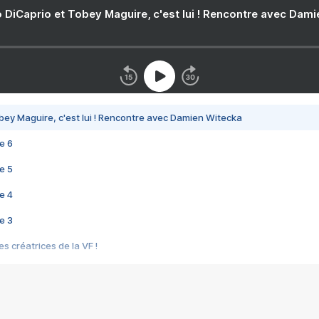
 DiCaprio et Tobey Maguire, c'est lui ! Rencontre avec Dam
bey Maguire, c'est lui ! Rencontre avec Damien Witecka
e 6
e 5
e 4
e 3
s créatrices de la VF !
e 2
e 1