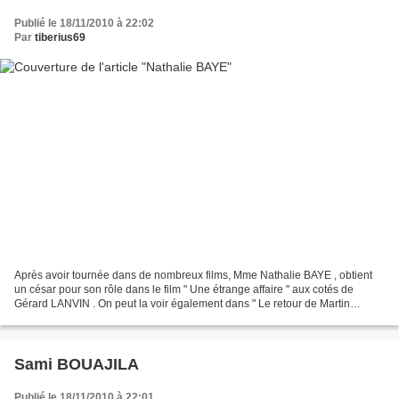
Publié le 18/11/2010 à 22:02
Par
tiberius69
Après avoir tournée dans de nombreux films, Mme Nathalie BAYE , obtient
un césar pour son rôle dans le film " Une étrange affaire " aux cotés de
Gérard LANVIN . On peut la voir également dans " Le retour de Martin
Guerre" aux cotés de Gerard Depardieu,...
Sami BOUAJILA
Publié le 18/11/2010 à 22:01