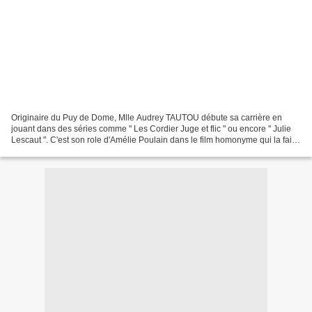
Originaire du Puy de Dome, Mlle Audrey TAUTOU débute sa carrière en
jouant dans des séries comme " Les Cordier Juge et flic " ou encore " Julie
Lescaut ". C'est son role d'Amélie Poulain dans le film homonyme qui la fait
reconnaître du grand public. Depuis,...