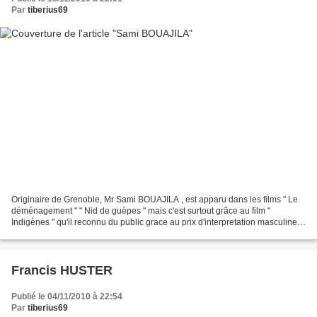
Par
tiberius69
Originaire de Grenoble, Mr Sami BOUAJILA , est apparu dans les films " Le
déménagement " " Nid de guèpes " mais c'est surtout grâce au film "
Indigènes " qu'il reconnu du public grace au prix d'interpretation masculine
qu'il a partagé avec Jamel Debbouze,...
Francis HUSTER
Publié le 04/11/2010 à 22:54
Par
tiberius69