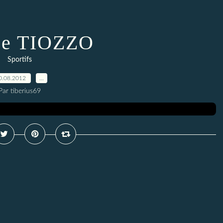
ce TIOZZO
Sportifs
0.08.2012
…
Par tiberius69