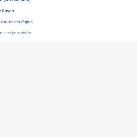
im Rayan
 toutes les règles
s les jeux vidéo
us choquant de Rockstar ? - Le scandale BULLY
e plus moche de Steam
du RÊVE tourne au CAUCHEMAR
pendant 8 heures
it… à tort
umiliés par un jeu vidéo
ire - Final Fantasy 8
ti un empire - Age of Empires
story DOFUS